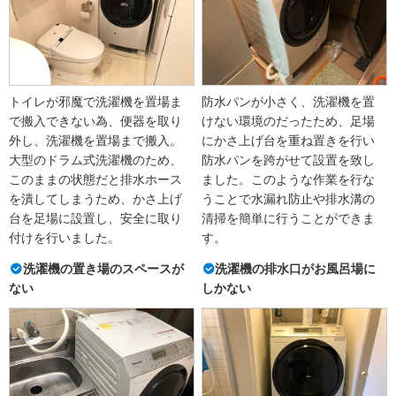
トイレが邪魔で洗濯機を置場ま
防水パンが小さく、洗濯機を置
で搬入できない為、便器を取り
けない環境のだったため、足場
外し、洗濯機を置場まで搬入。
にかさ上げ台を重ね置きを行い
大型のドラム式洗濯機のため、
防水パンを跨がせて設置を致し
このままの状態だと排水ホース
ました。このような作業を行な
を潰してしまうため、かさ上げ
うことで水漏れ防止や排水溝の
台を足場に設置し、安全に取り
清掃を簡単に行うことができま
付けを行いました。
す。
洗濯機の置き場のスペースが
洗濯機の排水口がお風呂場に
ない
しかない