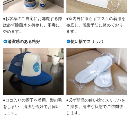
●お客様のご自宅にお邪魔する際
●室内外に限らずマスクの着用を
は必ず除菌水を持参し、消毒に
徹底し、感染予防に努めており
努めます。
ます。
清潔感のある格好
使い捨てスリッパ
●ロゴ入りの帽子を着用。髪の毛
●必ず新品の使い捨てスリッパを
をしまい、清潔な恰好でお伺い
ご持参。清潔な状態でご訪問致
します。
します。