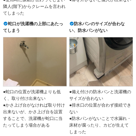
隣人(階下)からクレームを言われ
てしまった
蛇口が洗濯機の上部にあたっ
防水パンのサイズが合わな
てしまう
い、防水パンがない
●蛇口の位置が洗濯機よりも低
●備え付けの防水パンと洗濯機の
く、取り付け出来ない
サイズが合わない
●かさ上げ台がなければ取り付け
●排水口の位置が合わず接続でき
出来ないが、かさ上げ台を設置
ない
することで、洗濯機が蛇口に当
●防水パンがないことで水漏れ・
たってしまう場合がある
床材が腐ったり、カビが生えて
しまった