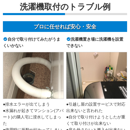
洗濯機取付のトラブル例
プロに任せれば安心・安全
自分で取り付けてみたがうま
洗濯機置き場に洗濯機を設置
くいかない
できない
●排水エラーが出てしまう
●引越し屋の設置サービスで対応
●水漏れが起きてマンション(アパ
出来ないと言われた
ート)の隣人宅に浸水してしまっ
●自分で取り付けようとしたが重
た
くて取り付けが出来ない
●使用時に振動が伝わってしまい
●扉を外さないと搬入が出来ない