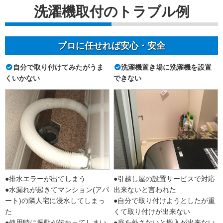
洗濯機取付のトラブル例
プロに任せれば安心・安全
自分で取り付けてみたがうま
洗濯機置き場に洗濯機を設置
くいかない
できない
●排水エラーが出てしまう
●引越し屋の設置サービスで対応
●水漏れが起きてマンション(アパ
出来ないと言われた
ート)の隣人宅に浸水してしまっ
●自分で取り付けようとしたが重
た
くて取り付けが出来ない
●使用時に振動が伝わってしまい
●扉を外さないと搬入が出来ない