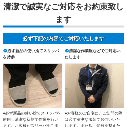
清潔で誠実なご対応をお約束致し
ます
必ず下記の内容でご対応いたします
必ず新品の使い捨てスリッパ
清潔な作業服などでご対応い
を持参
たします
●必ず新品の使い捨てスリッパを
●お客様のご自宅に、ご訪問の際
使用し清潔な状態で作業を行い
は必ず清潔な服装でお伺いいた
ます。お客様がスリッパをご用
します。また爪、髪形を整えた