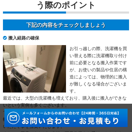
う際のポイント
下記の内容をチェックしましょう
搬入経路の確保
お引っ越しの際、洗濯機を買
い替える際に洗濯機取り付け
前に必要となる搬入作業です
が、お使いの製品や住居の構
造によっては、物理的に搬入
が難しくなる場合がございま
す。
最近では、大型の洗濯機も増えており、購入後に搬入ができな
いという実例も多くございます。
ですので、まずは、搬入経路上の最も狭い箇所と洗濯機の最長
幅をお調べいただき、物理的に入るか入らないかをご確認して
いただく事を推奨いたします。