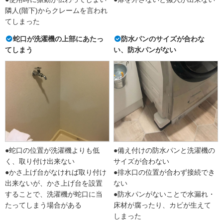
隣人(階下)からクレームを言われ
てしまった
蛇口が洗濯機の上部にあたっ
防水パンのサイズが合わな
てしまう
い、防水パンがない
●蛇口の位置が洗濯機よりも低
●備え付けの防水パンと洗濯機の
く、取り付け出来ない
サイズが合わない
●かさ上げ台がなければ取り付け
●排水口の位置が合わず接続でき
出来ないが、かさ上げ台を設置
ない
することで、洗濯機が蛇口に当
●防水パンがないことで水漏れ・
たってしまう場合がある
床材が腐ったり、カビが生えて
しまった