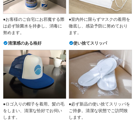
●お客様のご自宅にお邪魔する際
●室内外に限らずマスクの着用を
は必ず除菌水を持参し、消毒に
徹底し、感染予防に努めており
努めます。
ます。
清潔感のある格好
使い捨てスリッパ
●ロゴ入りの帽子を着用。髪の毛
●必ず新品の使い捨てスリッパを
をしまい、清潔な恰好でお伺い
ご持参。清潔な状態でご訪問致
します。
します。