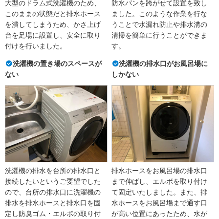
大型のドラム式洗濯機のため、
防水パンを跨がせて設置を致し
このままの状態だと排水ホース
ました。このような作業を行な
を潰してしまうため、かさ上げ
うことで水漏れ防止や排水溝の
台を足場に設置し、安全に取り
清掃を簡単に行うことができま
付けを行いました。
す。
洗濯機の置き場のスペースが
洗濯機の排水口がお風呂場に
ない
しかない
洗濯機の排水を台所の排水口と
排水ホースをお風呂場の排水口
接続したいというご要望でした
まで伸ばし、エルボを取り付け
ので、台所の排水口に洗濯機の
て固定いたしました。また、排
排水を排水ホースと排水口を固
水ホースをお風呂場まで通す口
定し防臭ゴム・エルボの取り付
が高い位置にあったため、水が