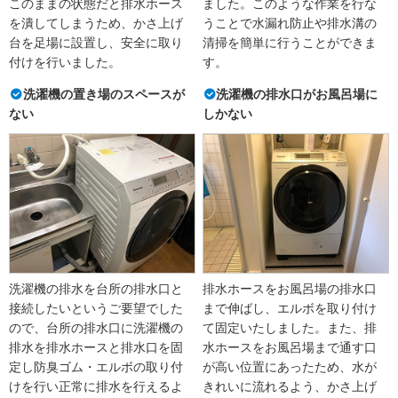
このままの状態だと排水ホース
ました。このような作業を行な
を潰してしまうため、かさ上げ
うことで水漏れ防止や排水溝の
台を足場に設置し、安全に取り
清掃を簡単に行うことができま
付けを行いました。
す。
洗濯機の置き場のスペースが
洗濯機の排水口がお風呂場に
ない
しかない
洗濯機の排水を台所の排水口と
排水ホースをお風呂場の排水口
接続したいというご要望でした
まで伸ばし、エルボを取り付け
ので、台所の排水口に洗濯機の
て固定いたしました。また、排
排水を排水ホースと排水口を固
水ホースをお風呂場まで通す口
定し防臭ゴム・エルボの取り付
が高い位置にあったため、水が
けを行い正常に排水を行えるよ
きれいに流れるよう、かさ上げ