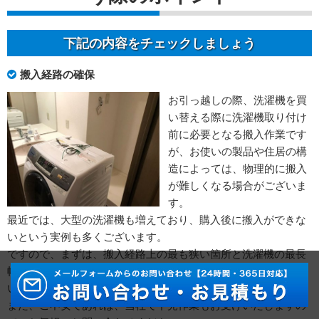
下記の内容をチェックしましょう
搬入経路の確保
お引っ越しの際、洗濯機を買
い替える際に洗濯機取り付け
前に必要となる搬入作業です
が、お使いの製品や住居の構
造によっては、物理的に搬入
が難しくなる場合がございま
す。
最近では、大型の洗濯機も増えており、購入後に搬入ができな
いという実例も多くございます。
ですので、まずは、搬入経路上の最も狭い箇所と洗濯機の最長
幅をお調べいただき、物理的に入るか入らないかをご確認して
いただく事を推奨いたします。
また、ご不安であれば、当社で下見作業もお受けいたしますの