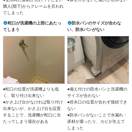
隣人(階下)からクレームを言われ
てしまった
蛇口が洗濯機の上部にあたっ
防水パンのサイズが合わな
てしまう
い、防水パンがない
●蛇口の位置が洗濯機よりも低
●備え付けの防水パンと洗濯機の
く、取り付け出来ない
サイズが合わない
●かさ上げ台がなければ取り付け
●排水口の位置が合わず接続でき
出来ないが、かさ上げ台を設置
ない
することで、洗濯機が蛇口に当
●防水パンがないことで水漏れ・
たってしまう場合がある
床材が腐ったり、カビが生えて
しまった