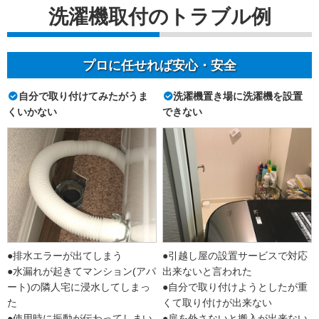
洗濯機取付のトラブル例
プロに任せれば安心・安全
自分で取り付けてみたがうま
洗濯機置き場に洗濯機を設置
くいかない
できない
●排水エラーが出てしまう
●引越し屋の設置サービスで対応
●水漏れが起きてマンション(アパ
出来ないと言われた
ート)の隣人宅に浸水してしまっ
●自分で取り付けようとしたが重
た
くて取り付けが出来ない
●使用時に振動が伝わってしまい
●扉を外さないと搬入が出来ない