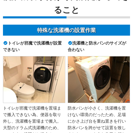
ること
特殊な洗濯機の設置作業
トイレが邪魔で洗濯機が設置
洗濯機と防水パンのサイズが
できない
合わない
トイレが邪魔で洗濯機を置場ま
防水パンが小さく、洗濯機を置
で搬入できない為、便器を取り
けない環境のだったため、足場
外し、洗濯機を置場まで搬入。
にかさ上げ台を重ね置きを行い
大型のドラム式洗濯機のため、
防水パンを跨がせて設置を致し