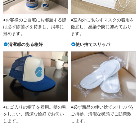
●お客様のご自宅にお邪魔する際
●室内外に限らずマスクの着用を
は必ず除菌水を持参し、消毒に
徹底し、感染予防に努めており
努めます。
ます。
清潔感のある格好
使い捨てスリッパ
●ロゴ入りの帽子を着用。髪の毛
●必ず新品の使い捨てスリッパを
をしまい、清潔な恰好でお伺い
ご持参。清潔な状態でご訪問致
します。
します。