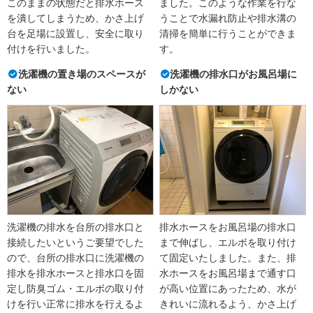
このままの状態だと排水ホース
ました。このような作業を行な
を潰してしまうため、かさ上げ
うことで水漏れ防止や排水溝の
台を足場に設置し、安全に取り
清掃を簡単に行うことができま
付けを行いました。
す。
洗濯機の置き場のスペースが
洗濯機の排水口がお風呂場に
ない
しかない
洗濯機の排水を台所の排水口と
排水ホースをお風呂場の排水口
接続したいというご要望でした
まで伸ばし、エルボを取り付け
ので、台所の排水口に洗濯機の
て固定いたしました。また、排
排水を排水ホースと排水口を固
水ホースをお風呂場まで通す口
定し防臭ゴム・エルボの取り付
が高い位置にあったため、水が
けを行い正常に排水を行えるよ
きれいに流れるよう、かさ上げ