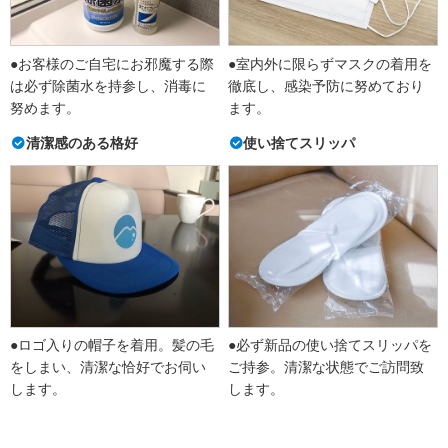
●お客様のご自宅にお邪魔する際
●室内外に限らずマスクの着用を
は必ず除菌水を持参し、消毒に
徹底し、感染予防に努めており
努めます。
ます。
清潔感のある格好
使い捨てスリッパ
●ロゴ入りの帽子を着用。髪の毛
●必ず新品の使い捨てスリッパを
をしまい、清潔な恰好でお伺い
ご持参。清潔な状態でご訪問致
します。
します。