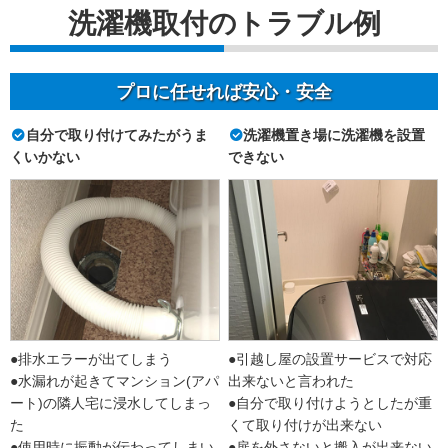
洗濯機取付のトラブル例
プロに任せれば安心・安全
自分で取り付けてみたがうま
洗濯機置き場に洗濯機を設置
くいかない
できない
●排水エラーが出てしまう
●引越し屋の設置サービスで対応
●水漏れが起きてマンション(アパ
出来ないと言われた
ート)の隣人宅に浸水してしまっ
●自分で取り付けようとしたが重
た
くて取り付けが出来ない
●使用時に振動が伝わってしまい
●扉を外さないと搬入が出来ない