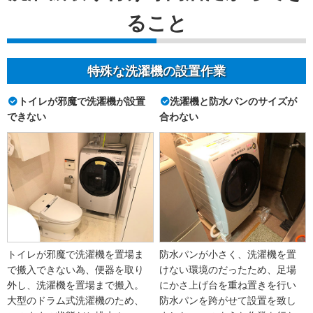
ること
特殊な洗濯機の設置作業
トイレが邪魔で洗濯機が設置
洗濯機と防水パンのサイズが
できない
合わない
トイレが邪魔で洗濯機を置場ま
防水パンが小さく、洗濯機を置
で搬入できない為、便器を取り
けない環境のだったため、足場
外し、洗濯機を置場まで搬入。
にかさ上げ台を重ね置きを行い
大型のドラム式洗濯機のため、
防水パンを跨がせて設置を致し