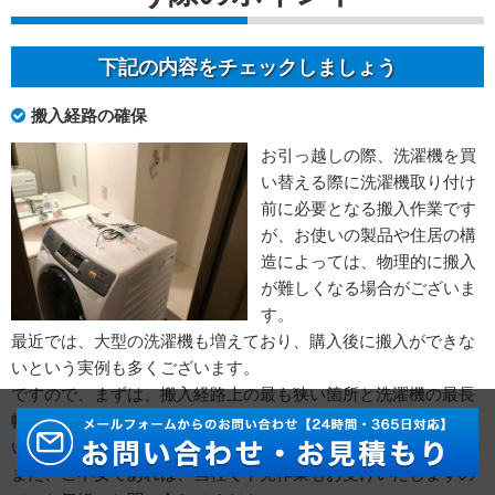
下記の内容をチェックしましょう
搬入経路の確保
お引っ越しの際、洗濯機を買
い替える際に洗濯機取り付け
前に必要となる搬入作業です
が、お使いの製品や住居の構
造によっては、物理的に搬入
が難しくなる場合がございま
す。
最近では、大型の洗濯機も増えており、購入後に搬入ができな
いという実例も多くございます。
ですので、まずは、搬入経路上の最も狭い箇所と洗濯機の最長
幅をお調べいただき、物理的に入るか入らないかをご確認して
いただく事を推奨いたします。
また、ご不安であれば、当社で下見作業もお受けいたしますの