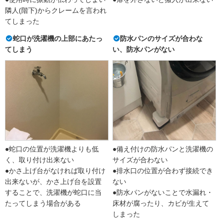
隣人(階下)からクレームを言われ
てしまった
蛇口が洗濯機の上部にあたっ
防水パンのサイズが合わな
てしまう
い、防水パンがない
●蛇口の位置が洗濯機よりも低
●備え付けの防水パンと洗濯機の
く、取り付け出来ない
サイズが合わない
●かさ上げ台がなければ取り付け
●排水口の位置が合わず接続でき
出来ないが、かさ上げ台を設置
ない
することで、洗濯機が蛇口に当
●防水パンがないことで水漏れ・
たってしまう場合がある
床材が腐ったり、カビが生えて
しまった