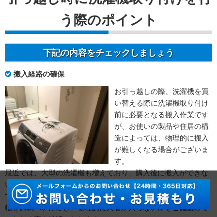
う際のポイント
下記の内容をチェックしましょう
搬入経路の確保
お引っ越しの際、洗濯機を買
い替える際に洗濯機取り付け
前に必要となる搬入作業です
が、お使いの製品や住居の構
造によっては、物理的に搬入
が難しくなる場合がございま
す。
最近では、大型の洗濯機も増えており、購入後に搬入ができな
いという実例も多くございます。
ですので、まずは、搬入経路上の最も狭い箇所と洗濯機の最長
幅をお調べいただき、物理的に入るか入らないかをご確認して