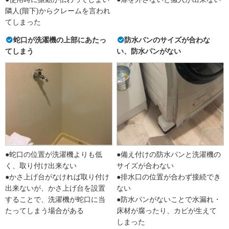
隣人(階下)からクレームを言われ
てしまった
蛇口が洗濯機の上部にあたっ
防水パンのサイズが合わな
てしまう
い、防水パンがない
●蛇口の位置が洗濯機よりも低
●備え付けの防水パンと洗濯機の
く、取り付け出来ない
サイズが合わない
●かさ上げ台がなければ取り付け
●排水口の位置が合わず接続でき
出来ないが、かさ上げ台を設置
ない
することで、洗濯機が蛇口に当
●防水パンがないことで水漏れ・
たってしまう場合がある
床材が腐ったり、カビが生えて
しまった