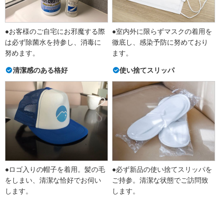
●お客様のご自宅にお邪魔する際
●室内外に限らずマスクの着用を
は必ず除菌水を持参し、消毒に
徹底し、感染予防に努めており
努めます。
ます。
清潔感のある格好
使い捨てスリッパ
●ロゴ入りの帽子を着用。髪の毛
●必ず新品の使い捨てスリッパを
をしまい、清潔な恰好でお伺い
ご持参。清潔な状態でご訪問致
します。
します。