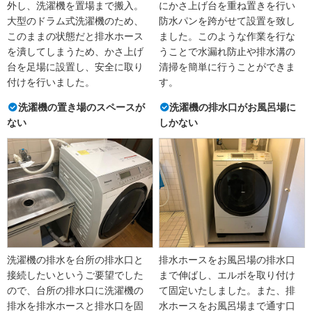
外し、洗濯機を置場まで搬入。
にかさ上げ台を重ね置きを行い
大型のドラム式洗濯機のため、
防水パンを跨がせて設置を致し
このままの状態だと排水ホース
ました。このような作業を行な
を潰してしまうため、かさ上げ
うことで水漏れ防止や排水溝の
台を足場に設置し、安全に取り
清掃を簡単に行うことができま
付けを行いました。
す。
洗濯機の置き場のスペースが
洗濯機の排水口がお風呂場に
ない
しかない
洗濯機の排水を台所の排水口と
排水ホースをお風呂場の排水口
接続したいというご要望でした
まで伸ばし、エルボを取り付け
ので、台所の排水口に洗濯機の
て固定いたしました。また、排
排水を排水ホースと排水口を固
水ホースをお風呂場まで通す口