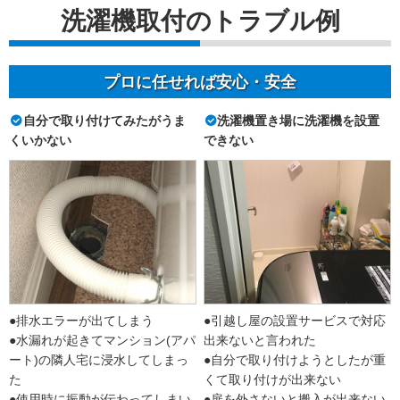
洗濯機取付のトラブル例
プロに任せれば安心・安全
自分で取り付けてみたがうま
洗濯機置き場に洗濯機を設置
くいかない
できない
●排水エラーが出てしまう
●引越し屋の設置サービスで対応
●水漏れが起きてマンション(アパ
出来ないと言われた
ート)の隣人宅に浸水してしまっ
●自分で取り付けようとしたが重
た
くて取り付けが出来ない
●使用時に振動が伝わってしまい
●扉を外さないと搬入が出来ない