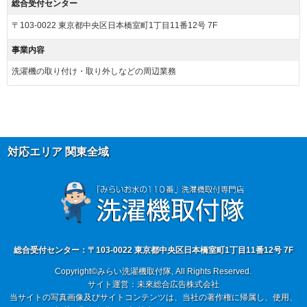
総合受付センター
②作業にお伺いし、別途部材が必要となる場合は作業日程が変更する可能性がございま
す。
〒103-0022 東京都中央区日本橋室町1丁目11番12号 7F
③ご訪問予約後のご訪問前のキャンセルは、キャンセル料5,500円(税込)を申し受けます。
※ご予約日の変更や延期の場合にはキャンセル料は発生致しません。但し、ご予約日から2
事業内容
週間以内となります。
④ご訪問後のキャンセル及びご不在の場合は、キャンセル料5,500円(税込)及び出張費を申
洗濯機の取り付け・取り外しなどの周辺業務
し受けます。
⑤設置補償期間は、設置作業日から30日間となります。期間内の作業不備は無償対応させ
て頂きます。但し、作業不備以外のトラブルは無償対応ができかねます。万が一、トラブ
ルが発生した場合には、担当作業員が原因究明を行いますが、作業不備によるものでなか
った場合や設置製品自体の故障の場合などは、点検費用5,500円(税込)を申し受けます。
⑥荒天（大雨・大雪・強風など）の場合は、作業日を変更させていただく場合もございま
す。あらかじめご了承下さい。
対応エリア 関東全域
⑦ご要望の作業内容や環境によってお下見をさせて頂く場合がございます。下見をさせて
頂くにあたり下見料として5,500円(税込)を申し受けます。
⑧下見当日に作業が出来ない場合は下見料金5,500円(税込)を申し受けます。また下見にお
伺いした作業員が承ることが出来ない作業内容と判断した場合も、5,500円(税込)を申し受
けます。
⑨サービスにあたり、お持ちの家電製品は故障していない（正常に動く）ことが条件とな
ります。
⑩作業時は動作確認を行いますので、ご自宅の電気が通電（コンセントまで電気が届いて
いる）状態でないと作業はお取り扱いできません。あらかじめご了承下さい。
総合受付センター：〒103-0022 東京都中央区日本橋室町1丁目11番12号 7F
⑪作業料・技術料・運搬料・処分料などは料金に含まれていません。
⑫9時00分～20時00分以外の出張をご希望の場合は特別出張料がかかります。
Copyright©みらい洗濯機取付隊, All Rights Reserved.
⑬作業車の駐車場のご用意が無い場合は、別途駐車料金がかかる場合がございます。
サイト運営：未來総合広告株式会社
⑭カスタマーハラスメントについて：当社は、サービスに関するお客様からのお問い合わ
せやご要望に対して誠意をもって対応するよう心がけております。それと同時に、日々お
当サイトの写真画像及びサイトコンテンツは、当社の著作権に帰属し、使用、
客様にサポートを提供している従業員及び関係業者の尊厳と労働環境を守ることも重視し