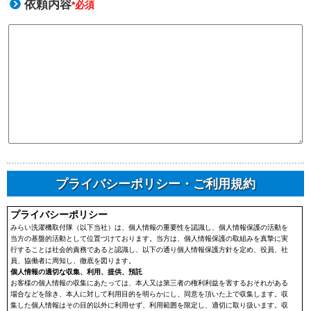
依頼内容
*必須
プライバシーポリシー・ご利用規約
プライバシーポリシー
みらい洗濯機取付隊（以下当社）は、個人情報の重要性を認識し、個人情報保護の活動を
当方の基盤的活動として位置づけております。当方は、個人情報保護の取組みを真摯に実
行することは社会的責務であると認識し、以下の通り個人情報保護方針を定め、役員、社
員、協働者に周知し、徹底を図ります。
個人情報の適切な収集、利用、提供、預託
お客様の個人情報の収集にあたっては、本人又は第三者の権利利益を害するおそれがある
場合などを除き、本人に対して利用目的を明らかにし、同意を頂いた上で収集します。収
集した個人情報はその目的以外に利用せず、利用範囲を限定し、適切に取り扱います。収